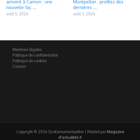
arrivent à Carnon : une
Montpellier : profitez des
nouvelle faç ...
dernières ...
août 5, 2026
août 3, 2026
Mentions légales
Politique de confidentialité
Politique de cookies
Contact
Copyright © 2026 Quefaireamontpellier | Réalisé par
Magazine
d'actualités X