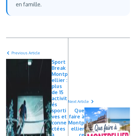
en famille.
Previous Article
Sport
Break
Montp
ellier :
plus
de 15
activit
Next Article
és
sporti
Que
ves et
faire à
conne
Montp
ctées
ellier
à
ce