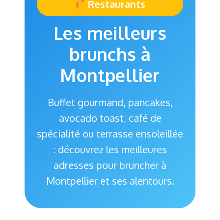
Restaurants
Les meilleurs
brunchs à
Montpellier
Buffet gourmand, pancakes,
avocado toast, café de
spécialité ou terrasse ensoleillée
: découvrez les meilleures
adresses pour bruncher à
Montpellier et ses alentours.