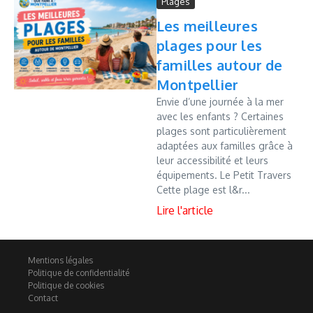
Plages
Les meilleures
plages pour les
familles autour de
Montpellier
Envie d’une journée à la mer
avec les enfants ? Certaines
plages sont particulièrement
adaptées aux familles grâce à
leur accessibilité et leurs
équipements. Le Petit Travers
Cette plage est l&r...
Mentions légales
Politique de confidentialité
Politique de cookies
Contact