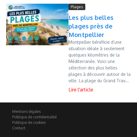
Plages
Les plus belles
plages près de
Montpellier
Montpellier bénéficie d’une
situation idéale à seulement
quelques kilomètres de la
Méditerranée. Voici une
sélection des plus belles
plages à découvrir autour de la
ville. La plage du Grand Trav...
Mentions légales
Politique de confidentialité
Politique de cookies
Contact