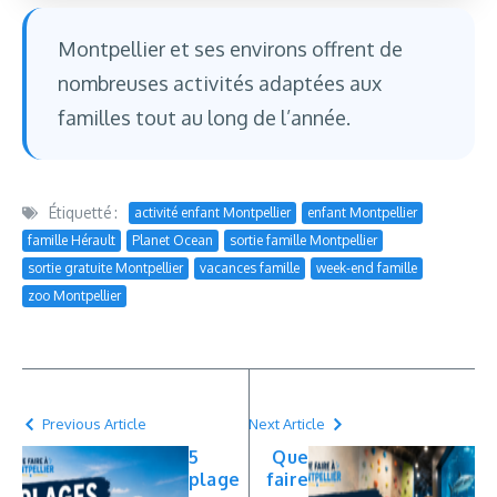
Montpellier et ses environs offrent de
nombreuses activités adaptées aux
familles tout au long de l’année.
Étiquetté :
activité enfant Montpellier
enfant Montpellier
famille Hérault
Planet Ocean
sortie famille Montpellier
sortie gratuite Montpellier
vacances famille
week-end famille
zoo Montpellier
Previous Article
Next Article
5
Que
plage
faire