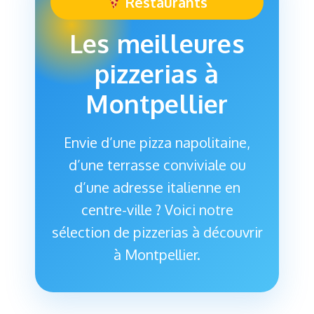
Restaurants
Les meilleures
pizzerias à
Montpellier
Envie d’une pizza napolitaine,
d’une terrasse conviviale ou
d’une adresse italienne en
centre-ville ? Voici notre
sélection de pizzerias à découvrir
à Montpellier.